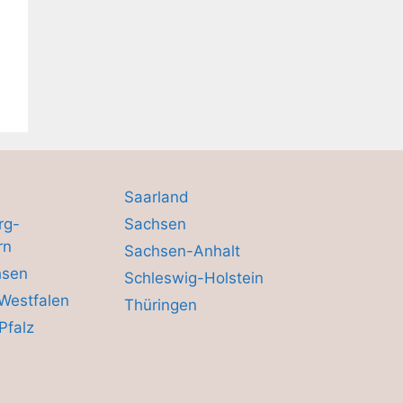
Saarland
rg-
Sachsen
rn
Sachsen-Anhalt
hsen
Schleswig-Holstein
Westfalen
Thüringen
Pfalz