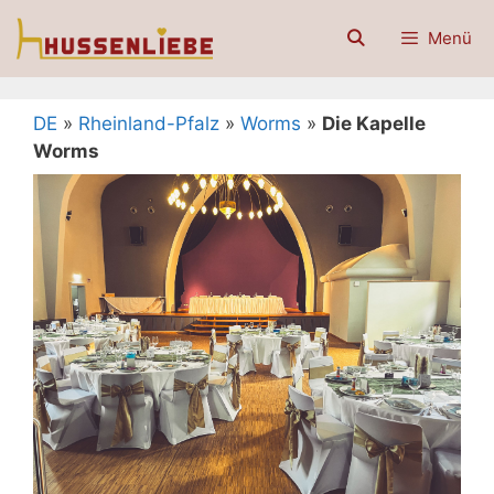
Zum
Menü
Inhalt
springen
DE
»
Rheinland-Pfalz
»
Worms
»
Die Kapelle
Worms