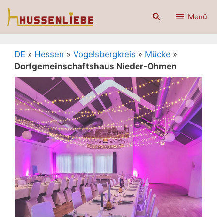
Zum
Menü
Inhalt
springen
DE
»
Hessen
»
Vogelsbergkreis
»
Mücke
»
Dorfgemeinschaftshaus Nieder-Ohmen