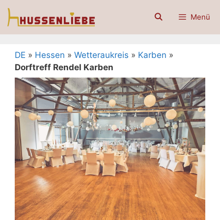
Zum
Menü
Inhalt
springen
DE
»
Hessen
»
Wetteraukreis
»
Karben
»
Dorftreff Rendel Karben