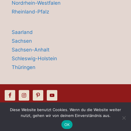
Nordrhein-Westfalen
Rheinland-Pfalz
Saarland
Sachsen
Sachsen-Anhalt
Schleswig-Holstein
Thüringen
Diese Website benutzt Cookies. Wenn du die Website weiter
© 2026 Hussenliebe - Stuhlhusssen &
nutzt, gehen wir von deinem Einverständnis aus.
Kontakt
Tischdecken Verleih
OK
Open c