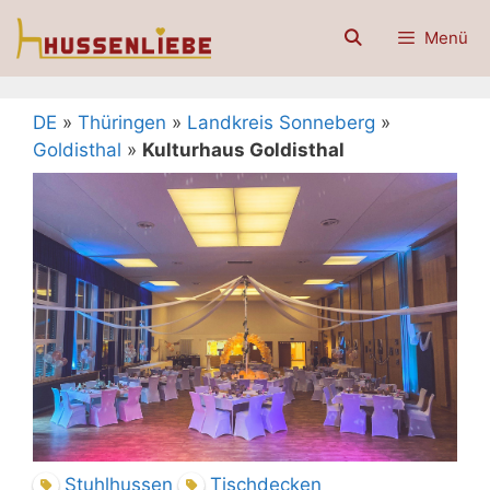
Zum
Menü
Inhalt
springen
DE
»
Thüringen
»
Landkreis Sonneberg
»
Goldisthal
»
Kulturhaus Goldisthal
Stuhlhussen
Tischdecken