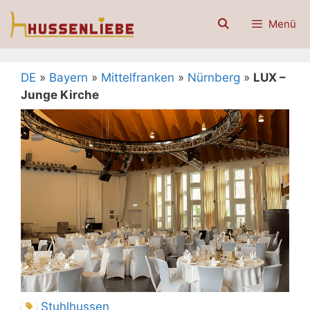
Zum
Menü
Inhalt
springen
DE
»
Bayern
»
Mittelfranken
»
Nürnberg
»
LUX –
Junge Kirche
Stuhlhussen