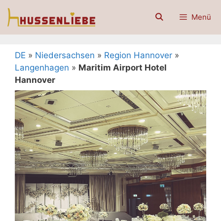
Zum
Menü
Inhalt
springen
DE
»
Niedersachsen
»
Region Hannover
»
Langenhagen
»
Maritim Airport Hotel
Hannover