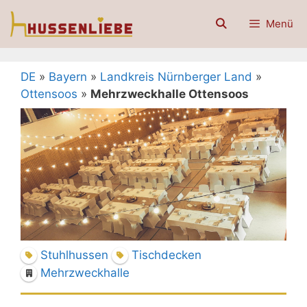
Zum
Menü
Inhalt
springen
DE
»
Bayern
»
Landkreis Nürnberger Land
»
Ottensoos
»
Mehrzweckhalle Ottensoos
Stuhlhussen
Tischdecken
Mehrzweckhalle