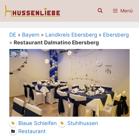
Zum
Menü
Inhalt
springen
DE
»
Bayern
»
Landkreis Ebersberg
»
Ebersberg
»
Restaurant Dalmatino Ebersberg
Blaue Schleifen
Stuhlhussen
Restaurant