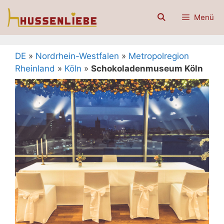
Zum
Menü
Inhalt
springen
DE
»
Nordrhein-Westfalen
»
Metropolregion
Rheinland
»
Köln
»
Schokoladenmuseum Köln