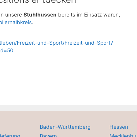
nen unsere
Stuhlhussen
bereits im Einsatz waren,
ollernalbkreis
.
leben/Freizeit-und-Sport/Freizeit-und-Sport?
&id=50
Baden-Württemberg
Hessen
ieferung
Bayern
Mecklenbu