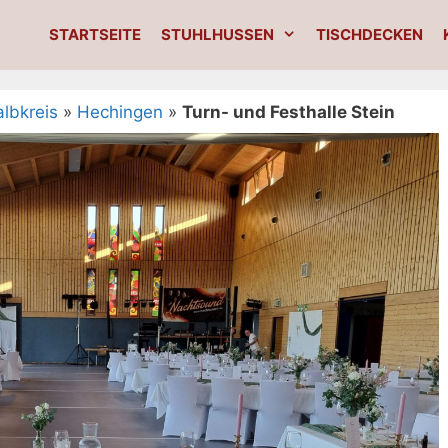
STARTSEITE
STUHLHUSSEN
TISCHDECKEN
albkreis
»
Hechingen
»
Turn- und Festhalle Stein