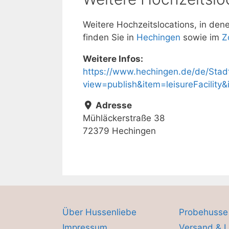
Weitere Hochzeitslocations, in de
finden Sie in
Hechingen
sowie im
Z
Weitere Infos:
https://www.hechingen.de/de/Stadt
view=publish&item=leisureFacility
Adresse
Mühläckerstraße 38
72379 Hechingen
Über Hussenliebe
Probehusse
Impressum
Versand & L