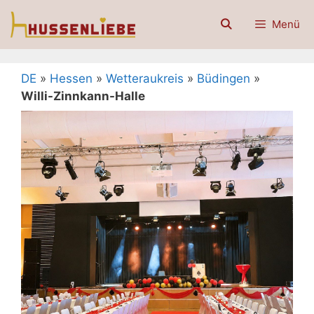
Zum
Menü
Inhalt
springen
DE
»
Hessen
»
Wetteraukreis
»
Büdingen
»
Willi-Zinnkann-Halle