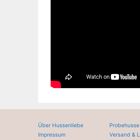
Über Hussenliebe
Probehusse
Impressum
Versand & L