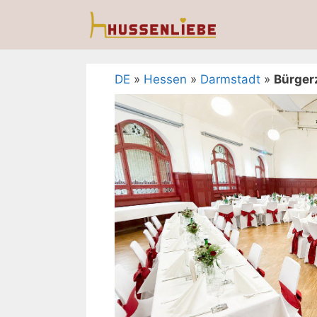
Zum
Inhalt
springen
DE
»
Hessen
»
Darmstadt
»
Bürger