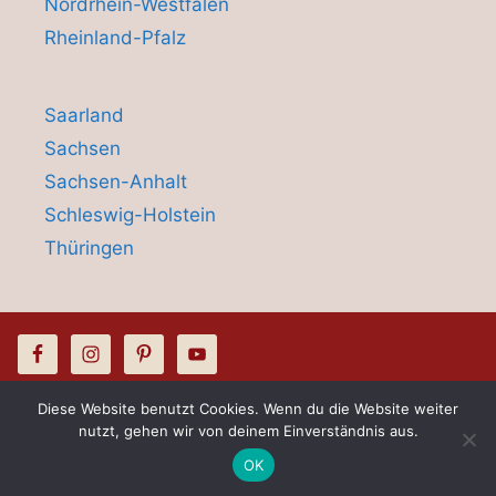
Nordrhein-Westfalen
Rheinland-Pfalz
Saarland
Sachsen
Sachsen-Anhalt
Schleswig-Holstein
Thüringen
Diese Website benutzt Cookies. Wenn du die Website weiter
© 2026 Hussenliebe - Stuhlhusssen &
nutzt, gehen wir von deinem Einverständnis aus.
Kontakt
Tischdecken Verleih
OK
Open c