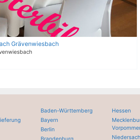
bach Grävenwiesbach
ävenwiesbach
Baden-Württemberg
Hessen
ieferung
Bayern
Mecklenbu
Vorpomme
Berlin
Niedersac
Brandenburg