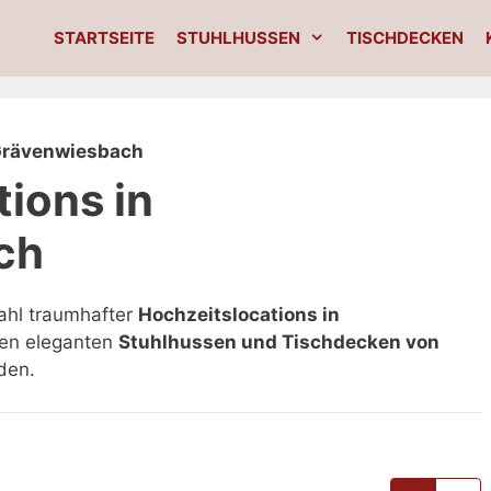
STARTSEITE
STUHLHUSSEN
TISCHDECKEN
rävenwiesbach
ions in
ch
ahl traumhafter
Hochzeitslocations in
 den eleganten
Stuhlhussen und Tischdecken von
den.