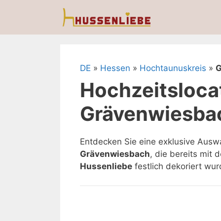
Zum
Inhalt
springen
DE
»
Hessen
»
Hochtaunuskreis
»
G
Hochzeitslocat
Grävenwiesba
Entdecken Sie eine exklusive Ausw
Grävenwiesbach
, die bereits mit
Hussenliebe
festlich dekoriert wur