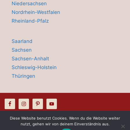
Niedersachsen
Nordrhein-Westfalen
Rheinland-Pfalz
Saarland
Sachsen
Sachsen-Anhalt
Schleswig-Holstein
Thüringen
Diese Website benutzt Cookies. Wenn du die Website weiter
© 2026 Hussenliebe - Stuhlhusssen &
nutzt, gehen wir von deinem Einverständnis aus.
Kontakt