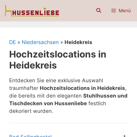
Zum
Menü
Inhalt
springen
DE
»
Niedersachsen
»
Heidekreis
Hochzeitslocations in
Heidekreis
Entdecken Sie eine exklusive Auswahl
traumhafter
Hochzeitslocations in Heidekreis
,
die bereits mit den eleganten
Stuhlhussen und
Tischdecken von Hussenliebe
festlich
dekoriert wurden.
Bad Fallingbostel
1