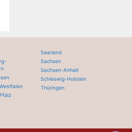
Saarland
rg-
Sachsen
rn
Sachsen-Anhalt
hsen
Schleswig-Holstein
Westfalen
Thüringen
Pfalz