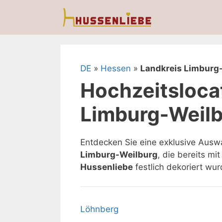
Zum
Inhalt
springen
DE
»
Hessen
»
Landkreis Limburg
Hochzeitslocat
Limburg-Weil
Entdecken Sie eine exklusive Ausw
Limburg-Weilburg
, die bereits m
Hussenliebe
festlich dekoriert wur
Löhnberg