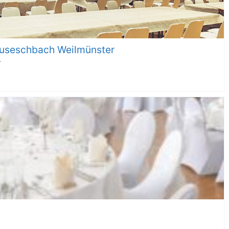
useschbach Weilmünster
r