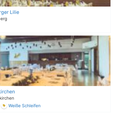
er Lilie
berg
irchen
kirchen
Weiße Schleifen