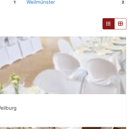
Weilmünster
1
2
eilburg